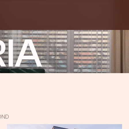
IA
OND